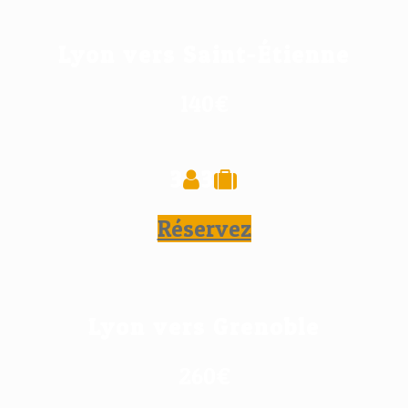
Lyon vers Saint-Étienne
140€
3
3
Réservez
Lyon vers Grenoble
260€