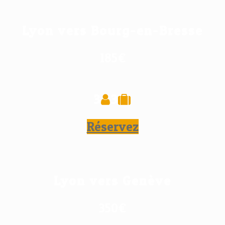
Lyon vers Bourg-en-Bresse
185€
3
3
Réservez
Lyon vers Genève
350€