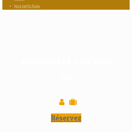
Nos tarifs fixes
Aéroport LYS vers Lyon
75€
3
3
Réservez