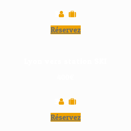
3
3
Réservez
Lyon vers station SKI
400€
3
3
Réservez